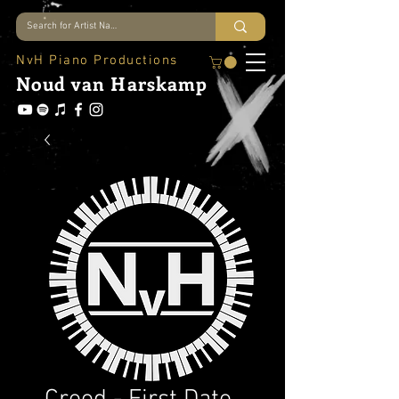
NvH Piano Productions
Noud
van Harskamp